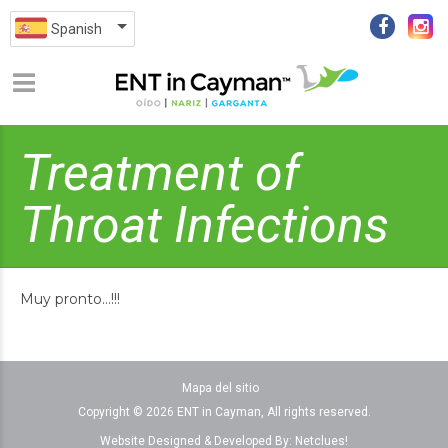
Spanish
Treatment of
Throat Infections
Muy pronto…!!!
Mapa del sitio
Copyright © 2026 ENT in Cayman, All rights reserved.
Website Designed & Developed By:
Netclues!