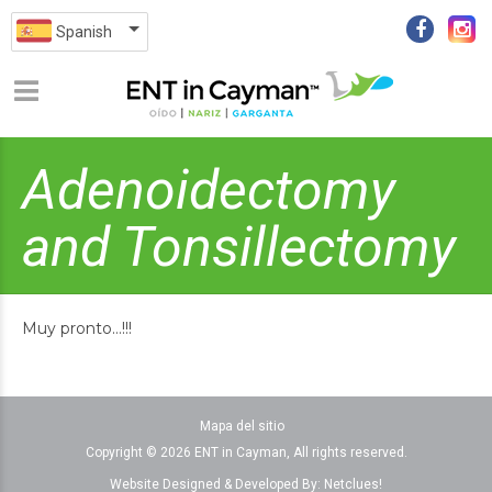
Spanish
Adenoidectomy
and Tonsillectomy
Muy pronto…!!!
Mapa del sitio
Copyright © 2026 ENT in Cayman, All rights reserved.
Website Designed & Developed By:
Netclues!