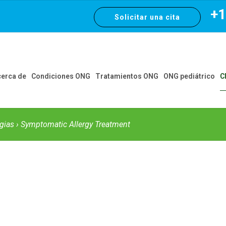
+1 
Solicitar una cita
erca de
Condiciones ONG
Tratamientos ONG
ONG pediátrico
C
rgias
› Symptomatic Allergy Treatment